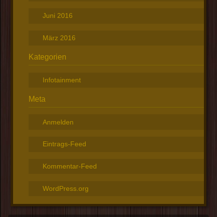
Juni 2016
März 2016
Kategorien
Infotainment
Meta
Anmelden
Eintrags-Feed
Kommentar-Feed
WordPress.org