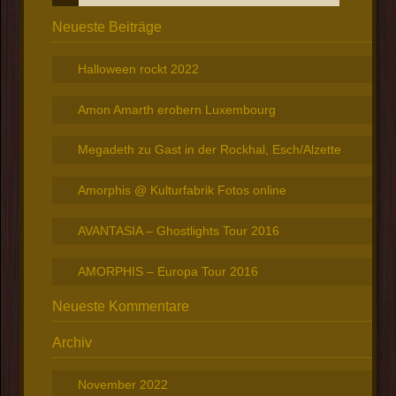
Neueste Beiträge
Halloween rockt 2022
Amon Amarth erobern Luxembourg
Megadeth zu Gast in der Rockhal, Esch/Alzette
Amorphis @ Kulturfabrik Fotos online
AVANTASIA – Ghostlights Tour 2016
AMORPHIS – Europa Tour 2016
Neueste Kommentare
Archiv
November 2022